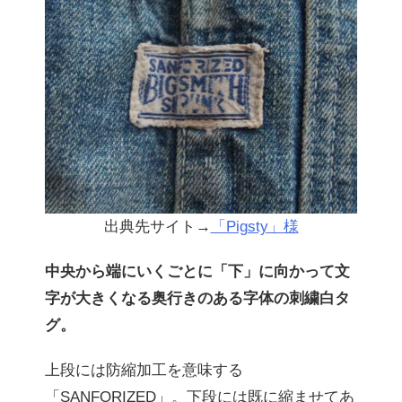
出典先サイト→
「Pigsty」様
中央から端にいくごとに「下」に向かって文
字が大きくなる奥行きのある字体の刺繍白タ
グ。
上段には防縮加工を意味する
「SANFORIZED」。下段には既に縮ませてあ