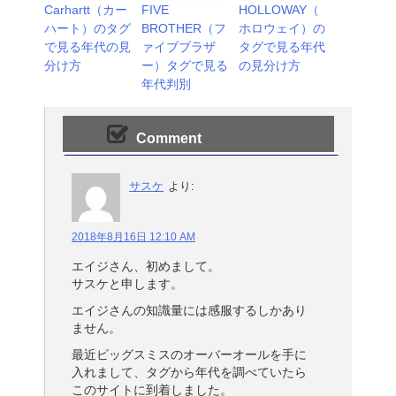
Carhartt（カー
FIVE
HOLLOWAY（
ハート）のタグ
BROTHER（フ
ホロウェイ）の
で見る年代の見
ァイブブラザ
タグで見る年代
分け方
ー）タグで見る
の見分け方
年代判別
Comment
サスケ
より:
2018年8月16日 12:10 AM
エイジさん、初めまして。
サスケと申します。
エイジさんの知識量には感服するしかあり
ません。
最近ビッグスミスのオーバーオールを手に
入れまして、タグから年代を調べていたら
このサイトに到着しました。